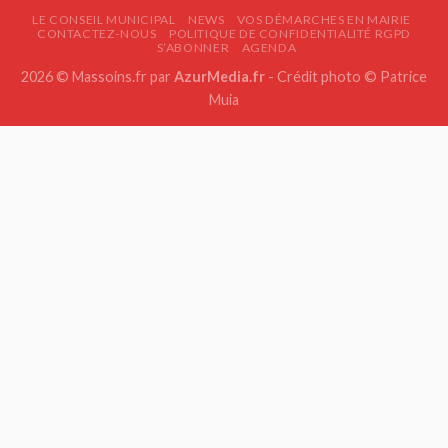
LE CONSEIL MUNICIPAL
NEWS
VOS DÉMARCHES EN MAIRIE
CONTACTEZ-NOUS
POLITIQUE DE CONFIDENTIALITÉ RGPD
S’ABONNER
AGENDA
2026 © Massoins.fr par
AzurMedia.fr
- Crédit photo © Patrice
Muia