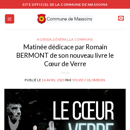
Passer
SITE OFFICIEL DE LA COMMUNE DE MASSOINS
au
contenu
AGENDA
,
GÉNÉRAL
,
LA COMMUNE
Matinée dédicace par Romain
BERMONT de son nouveau livre le
Cœur de Verre
PUBLIÉ LE
14 AVRIL 2023
PAR
SYLVIE COLOMBON