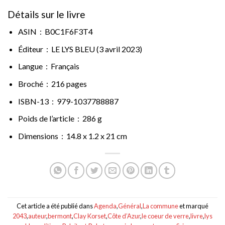
Détails sur le livre
ASIN ‏ : ‎
B0C1F6F3T4
Éditeur ‏ : ‎
LE LYS BLEU (3 avril 2023)
Langue ‏ : ‎
Français
Broché ‏ : ‎
216 pages
ISBN-13 ‏ : ‎
979-1037788887
Poids de l’article ‏ : ‎
286 g
Dimensions ‏ : ‎
14.8 x 1.2 x 21 cm
Cet article a été publié dans
Agenda
,
Général
,
La commune
et marqué
2043
,
auteur
,
bermont
,
Clay Korset
,
Côte d’Azur
,
le coeur de verre
,
livre
,
lys