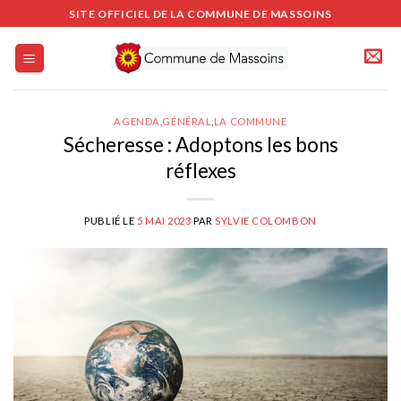
Passer
SITE OFFICIEL DE LA COMMUNE DE MASSOINS
au
contenu
AGENDA
,
GÉNÉRAL
,
LA COMMUNE
Sécheresse : Adoptons les bons
réflexes
PUBLIÉ LE
5 MAI 2023
PAR
SYLVIE COLOMBON