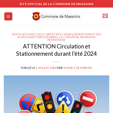
Passer
SITE OFFICIEL DE LA COMMUNE DE MASSOINS
au
contenu
ASSOCIATIONS
,
CCAS
,
COMITÉ DES LOISIRS
,
DÉPARTEMENT DES
ALPES-MARITIMES
,
GÉNÉRAL
,
LA COMMUNE
,
MASSOINS
PATRIMOINE
ATTENTION Circulation et
Stationnement durant l’été 2024
PUBLIÉ LE
1 JUILLET 2024
PAR
SYLVIE COLOMBON