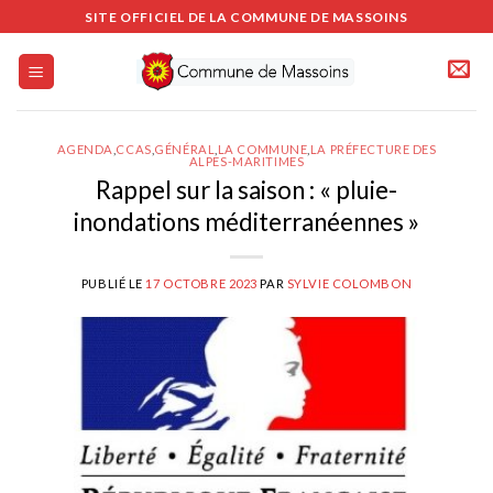
Passer
SITE OFFICIEL DE LA COMMUNE DE MASSOINS
au
contenu
AGENDA
,
CCAS
,
GÉNÉRAL
,
LA COMMUNE
,
LA PRÉFECTURE DES
ALPES-MARITIMES
Rappel sur la saison : « pluie-
inondations méditerranéennes »
PUBLIÉ LE
17 OCTOBRE 2023
PAR
SYLVIE COLOMBON