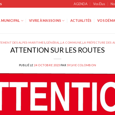
AGENDA
Vos Élus
No
S
 MUNICIPAL
VIVRE À MASSOINS
ACTUALITÉS
VOS DÉMA
TEMENT DES ALPES-MARITIMES
,
GÉNÉRAL
,
LA COMMUNE
,
LA PRÉFECTURE DES 
ATTENTION SUR LES ROUTES
PUBLIÉ LE
24 OCTOBRE 2023
PAR
SYLVIE COLOMBON