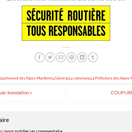
partement des Alpes-Maritimes
,
Général
,
La commune
,
La Préfecture des Alpes-
ie-inondation »
COUPURE
aire
er
pour publier un commentaire.