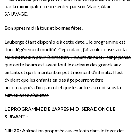
par la municipalité, représentée par son Maire, Alain
SAUVAGE.
Bon après midi à tous et bonnes fêtes.
L’auberge étant disponible à cette date… le programme est
donc légèrement modifié. Cependant, j’ai voulu conserver la
salle du moulin pour l’animation » boum de noël » car je pense
que cette boum est avant tout le cadeaux des grands aux
enfants et qu’ils méritent un petit moment d’intimité. Il est
évident que les enfants en bas âge pourront être
accompagnés d’un parent et que les autres seront sous la
surveillance d’adultes
.
LE PROGRAMME DE L’APRES MIDI SERA DONC LE
SUIVANT :
14H30 :
Animation proposée aux enfants dans le foyer des