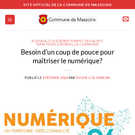
Passer
SITE OFFICIEL DE LA COMMUNE DE MASSOINS
au
contenu
AGENDA
,
CCAS
,
DÉPARTEMENT DES ALPES-
MARITIMES
,
GÉNÉRAL
,
LA COMMUNE
Besoin d’un coup de pouce pour
maîtriser le numérique?
PUBLIÉ LE
6 FÉVRIER 2024
PAR
SYLVIE COLOMBON