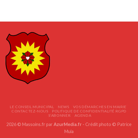
LE CONSEIL MUNICIPAL
NEWS
VOS DÉMARCHES EN MAIRIE
CONTACTEZ-NOUS
POLITIQUE DE CONFIDENTIALITÉ RGPD
S’ABONNER
AGENDA
2026 © Massoins.fr par
AzurMedia.fr
- Crédit photo © Patrice
Muia