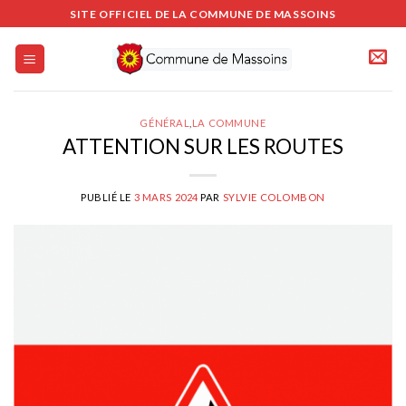
Passer
SITE OFFICIEL DE LA COMMUNE DE MASSOINS
au
contenu
GÉNÉRAL
,
LA COMMUNE
ATTENTION SUR LES ROUTES
PUBLIÉ LE
3 MARS 2024
PAR
SYLVIE COLOMBON