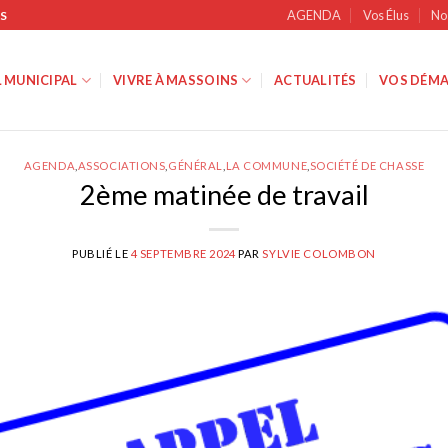
AGENDA
Vos Élus
No
S
 MUNICIPAL
VIVRE À MASSOINS
ACTUALITÉS
VOS DÉMA
AGENDA
,
ASSOCIATIONS
,
GÉNÉRAL
,
LA COMMUNE
,
SOCIÉTÉ DE CHASSE
2ème matinée de travail
PUBLIÉ LE
4 SEPTEMBRE 2024
PAR
SYLVIE COLOMBON