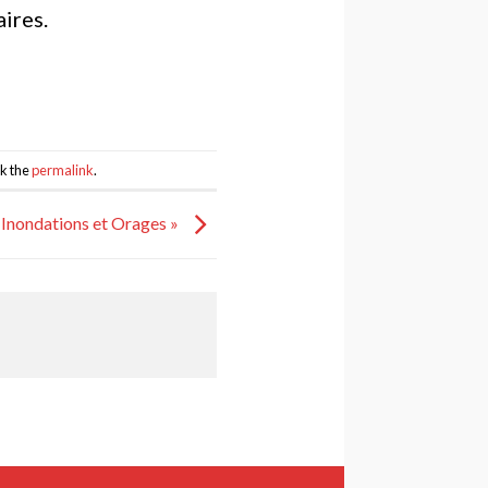
aires.
k the
permalink
.
Inondations et Orages »