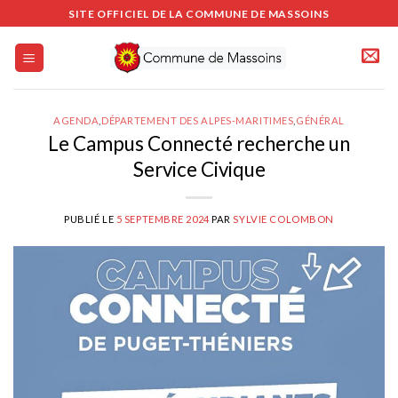
Passer
SITE OFFICIEL DE LA COMMUNE DE MASSOINS
au
contenu
AGENDA
,
DÉPARTEMENT DES ALPES-MARITIMES
,
GÉNÉRAL
Le Campus Connecté recherche un
Service Civique
PUBLIÉ LE
5 SEPTEMBRE 2024
PAR
SYLVIE COLOMBON