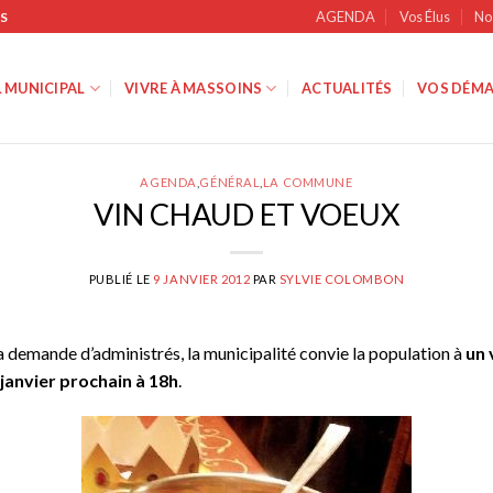
AGENDA
Vos Élus
No
S
 MUNICIPAL
VIVRE À MASSOINS
ACTUALITÉS
VOS DÉMA
AGENDA
,
GÉNÉRAL
,
LA COMMUNE
VIN CHAUD ET VOEUX
PUBLIÉ LE
9 JANVIER 2012
PAR
SYLVIE COLOMBON
a demande d’administrés, la municipalité convie la population à
un 
janvier prochain à 18h
.