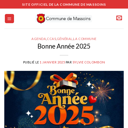
Passer
SITE OFFICIEL DE LA COMMUNE DE MASSOINS
au
contenu
AGENDA
,
CCAS
,
GÉNÉRAL
,
LA COMMUNE
Bonne Année 2025
PUBLIÉ LE
1 JANVIER 2025
PAR
SYLVIE COLOMBON