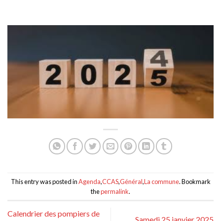
This entry was posted in
Agenda
,
CCAS
,
Général
,
La commune
. Bookmark
the
permalink
.
Calendrier des pompiers de
Samedi 25 janvier 2025