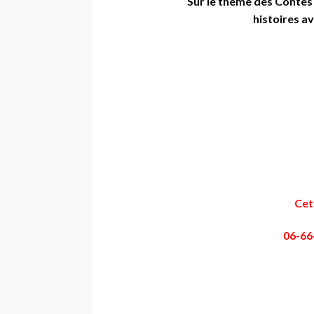
Sur le thème des Contes 
histoires av
Cet
06-66