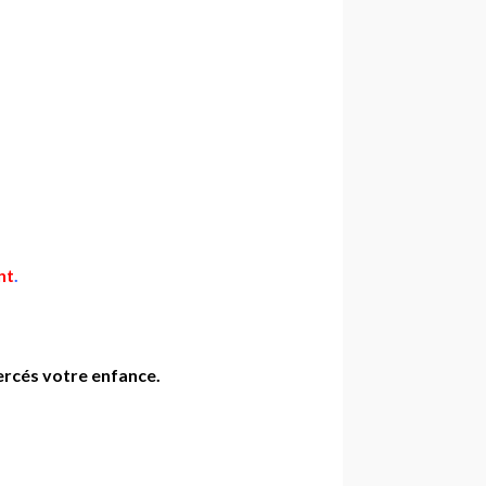
nt
.
ercés votre enfance.