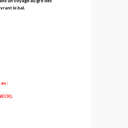
dans un voyage au gré des
vrant le bal.
au :
NECK).