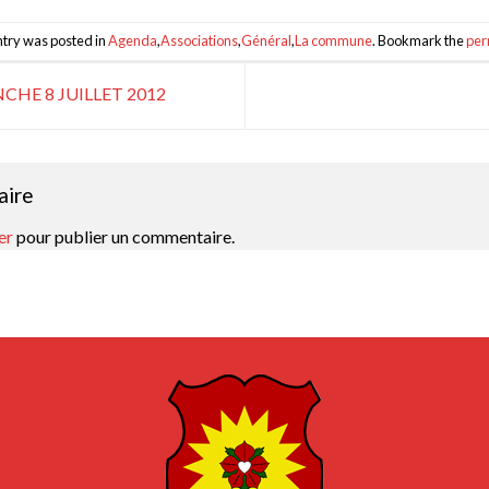
ntry was posted in
Agenda
,
Associations
,
Général
,
La commune
. Bookmark the
per
CHE 8 JUILLET 2012
aire
er
pour publier un commentaire.