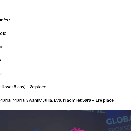
rès :
solo
lo
o
o
 Rose (8 ans) – 2e place
ria, Maria, Swahily, Julia, Eva, Naomi et Sara – 1re place