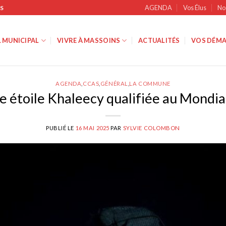
AGENDA
Vos Élus
No
S
 MUNICIPAL
VIVRE À MASSOINS
ACTUALITÉS
VOS DÉMA
AGENDA
,
CCAS
,
GÉNÉRAL
,
LA COMMUNE
e étoile Khaleecy qualifiée au Mondia
PUBLIÉ LE
16 MAI 2025
PAR
SYLVIE COLOMBON