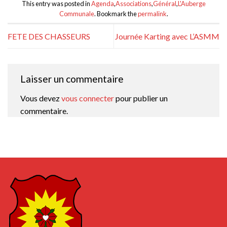
This entry was posted in
Agenda
,
Associations
,
Général
,
L'Auberge
Communale
. Bookmark the
permalink
.
FETE DES CHASSEURS
Journée Karting avec L’ASMM
Laisser un commentaire
Vous devez
vous connecter
pour publier un
commentaire.