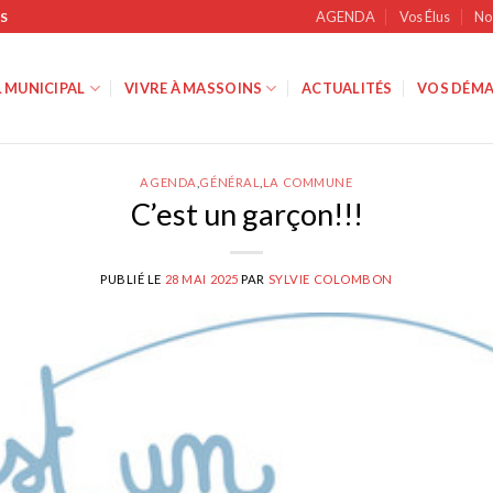
AGENDA
Vos Élus
No
S
 MUNICIPAL
VIVRE À MASSOINS
ACTUALITÉS
VOS DÉMA
AGENDA
,
GÉNÉRAL
,
LA COMMUNE
C’est un garçon!!!
PUBLIÉ LE
28 MAI 2025
PAR
SYLVIE COLOMBON