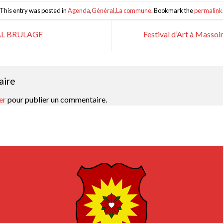
This entry was posted in
Agenda
,
Général
,
La commune
. Bookmark the
permalink
L BRULAGE
Festival d’Art à Massoi
aire
er
pour publier un commentaire.