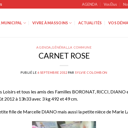
AGENDA
Vos Élus
No
S
 MUNICIPAL
VIVRE À MASSOINS
ACTUALITÉS
VOS DÉMA
AGENDA
,
GÉNÉRAL
,
LA COMMUNE
CARNET ROSE
PUBLIÉ LE
6 SEPTEMBRE 2012
PAR
SYLVIE COLOMBON
es Loisirs et tous les amis des Familles BORONAT, RICCI, DIANO 
oût 2012 à 13h33 avec 3 kg 492 et 49 cm.
petite fille de Marcelle DIANO mais aussi la petite nièce de Marie