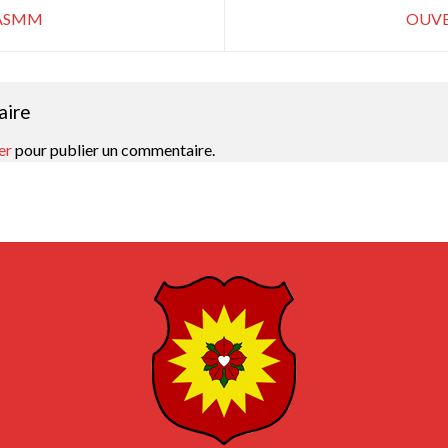
L’ASMM
OUVE
aire
er
pour publier un commentaire.