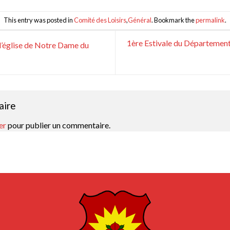
This entry was posted in
Comité des Loisirs
,
Général
. Bookmark the
permalink
.
1ère Estivale du Département 
’église de Notre Dame du
aire
er
pour publier un commentaire.