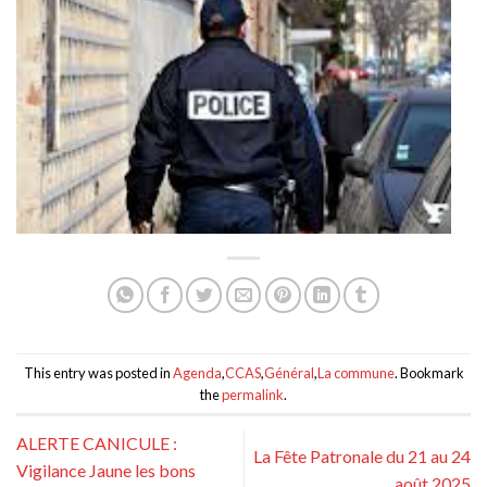
This entry was posted in
Agenda
,
CCAS
,
Général
,
La commune
. Bookmark
the
permalink
.
ALERTE CANICULE :
La Fête Patronale du 21 au 24
Vigilance Jaune les bons
août 2025