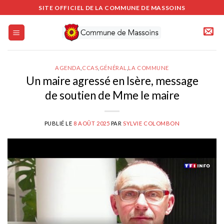
Passer
SITE OFFICIEL DE LA COMMUNE DE MASSOINS
au
contenu
AGENDA
,
CCAS
,
GÉNÉRAL
,
LA COMMUNE
Un maire agressé en Isère, message
de soutien de Mme le maire
PUBLIÉ LE
8 AOÛT 2025
PAR
SYLVIE COLOMBON