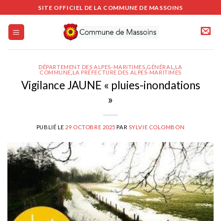
Passer
SITE OFFICIEL DE LA COMMUNE DE MASSOINS
au
contenu
DÉPARTEMENT DES ALPES-MARITIMES
,
GÉNÉRAL
,
LA
COMMUNE
,
LA PRÉFECTURE DES ALPES-MARITIMES
Vigilance JAUNE « pluies-inondations
»
PUBLIÉ LE
29 OCTOBRE 2025
PAR
SYLVIE COLOMBON