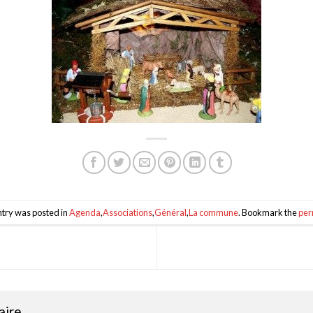
ntry was posted in
Agenda
,
Associations
,
Général
,
La commune
. Bookmark the
per
aire