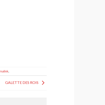
malink
.
GALETTE DES ROIS