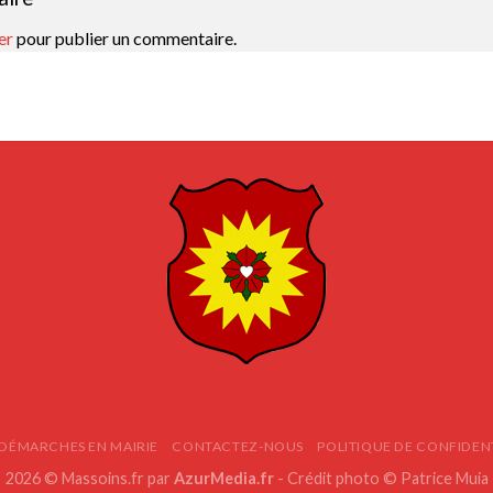
er
pour publier un commentaire.
 DÉMARCHES EN MAIRIE
CONTACTEZ-NOUS
POLITIQUE DE CONFIDEN
2026 © Massoins.fr par
AzurMedia.fr
- Crédit photo © Patrice Muia