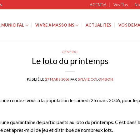
AGENDA
Vos Élus
No
S
 MUNICIPAL
VIVRE À MASSOINS
ACTUALITÉS
VOS DÉMA
GÉNÉRAL
Le loto du printemps
PUBLIÉ LE
27 MARS 2006
PAR
SYLVIE COLOMBON
onné rendez-vous à la population le samedi 25 mars 2006, pour le pr
li une quarantaine de participants au loto du printemps. C’est dans
é cet après-midi de jeu et distribué de nombreux lots.