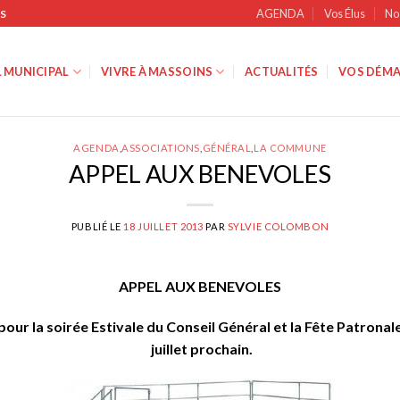
AGENDA
Vos Élus
No
S
 MUNICIPAL
VIVRE À MASSOINS
ACTUALITÉS
VOS DÉMA
AGENDA
,
ASSOCIATIONS
,
GÉNÉRAL
,
LA COMMUNE
APPEL AUX BENEVOLES
PUBLIÉ LE
18 JUILLET 2013
PAR
SYLVIE COLOMBON
APPEL AUX BENEVOLES
our la soirée Estivale du Conseil Général et la Fête Patronale
juillet prochain.