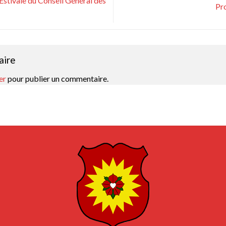
 Estivale du Conseil Général des
Pr
aire
er
pour publier un commentaire.