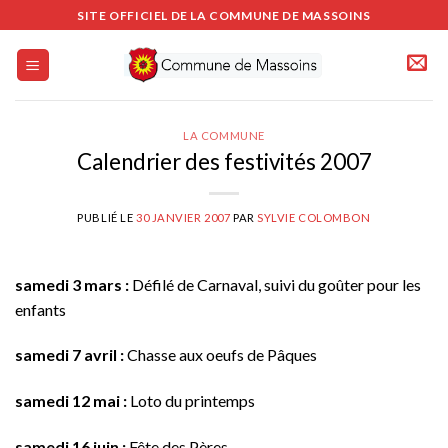
Passer
SITE OFFICIEL DE LA COMMUNE DE MASSOINS
au
contenu
LA COMMUNE
Calendrier des festivités 2007
PUBLIÉ LE
30 JANVIER 2007
PAR
SYLVIE COLOMBON
samedi 3 mars :
Défilé de Carnaval, suivi du goûter pour les
enfants
samedi 7 avril :
Chasse aux oeufs de Pâques
samedi 12 mai :
Loto du printemps
samedi 16 juin :
Fête des Pères