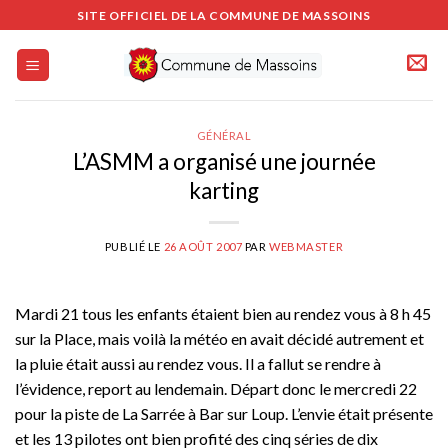
Passer
SITE OFFICIEL DE LA COMMUNE DE MASSOINS
au
contenu
GÉNÉRAL
L’ASMM a organisé une journée
karting
PUBLIÉ LE
26 AOÛT 2007
PAR
WEBMASTER
Mardi 21 tous les enfants étaient bien au rendez vous à 8 h 45
sur la Place, mais voilà la météo en avait décidé autrement et
la pluie était aussi au rendez vous. Il a fallut se rendre à
l’évidence, report au lendemain. Départ donc le mercredi 22
pour la piste de La Sarrée à Bar sur Loup. L’envie était présente
et les 13 pilotes ont bien profité des cinq séries de dix