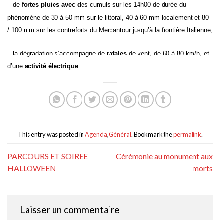
– de
fortes pluies
avec d
es cumuls sur les 14h00 de durée du
phénomène de 30 à 50 mm sur le littoral,
40
à
60
mm localement
et
80
/
100 mm sur les contreforts du Mercantour
jusqu’à la frontière Italienne,
–
l
a dégradation s’accompagne de
rafales
de vent,
de 60 à 80 km/h, et
d’une
activité électrique
.
This entry was posted in
Agenda
,
Général
. Bookmark the
permalink
.
PARCOURS ET SOIREE
Cérémonie au monument aux
HALLOWEEN
morts
Laisser un commentaire