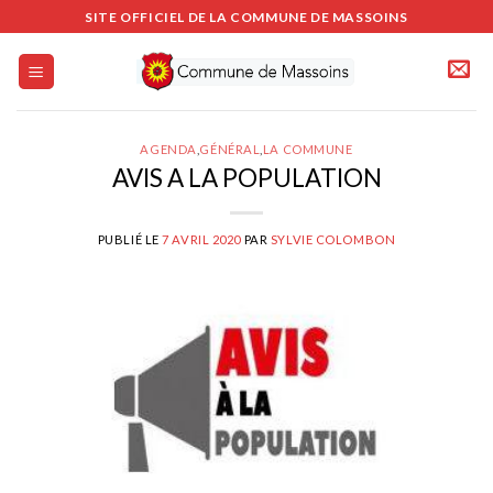
Passer
SITE OFFICIEL DE LA COMMUNE DE MASSOINS
au
contenu
AGENDA
,
GÉNÉRAL
,
LA COMMUNE
AVIS A LA POPULATION
PUBLIÉ LE
7 AVRIL 2020
PAR
SYLVIE COLOMBON