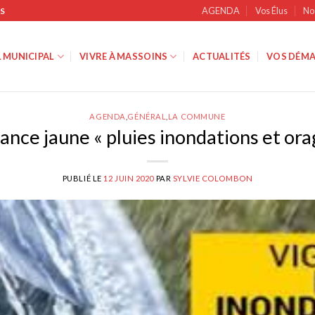
AGENDA
Vos Élus
No
S
 MUNICIPAL
VIVRE À MASSOINS
ACTUALITÉS
VOS DÉMA
AGENDA
,
GÉNÉRAL
,
LA COMMUNE
lance jaune « pluies inondations et ora
PUBLIÉ LE
12 JUIN 2020
PAR
SYLVIE COLOMBON