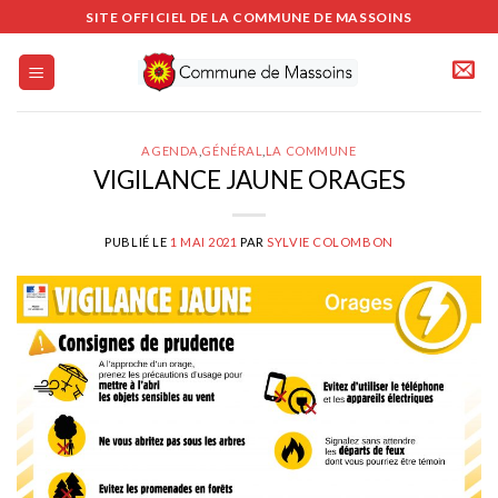
Passer
SITE OFFICIEL DE LA COMMUNE DE MASSOINS
au
contenu
AGENDA
,
GÉNÉRAL
,
LA COMMUNE
VIGILANCE JAUNE ORAGES
PUBLIÉ LE
1 MAI 2021
PAR
SYLVIE COLOMBON