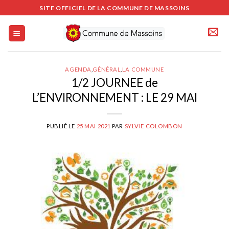
Passer
SITE OFFICIEL DE LA COMMUNE DE MASSOINS
au
contenu
AGENDA
,
GÉNÉRAL
,
LA COMMUNE
1/2 JOURNEE de
L’ENVIRONNEMENT : LE 29 MAI
PUBLIÉ LE
25 MAI 2021
PAR
SYLVIE COLOMBON