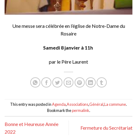
Une messe sera célébrée en l’église de Notre-Dame du
Rosaire
Samedi 8 janvier à 11h
par le Père Laurent
This entry was posted in
Agenda
,
Associations
,
Général
,
La commune
.
Bookmark the
permalink
.
Bonne et Heureuse Année
Fermeture du Secrétariat
2022