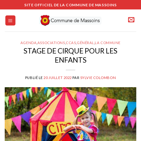
Passer
SITE OFFICIEL DE LA COMMUNE DE MASSOINS
au
contenu
AGENDA
,
ASSOCIATIONS
,
CCAS
,
GÉNÉRAL
,
LA COMMUNE
STAGE DE CIRQUE POUR LES
ENFANTS
PUBLIÉ LE
20 JUILLET 2022
PAR
SYLVIE COLOMBON