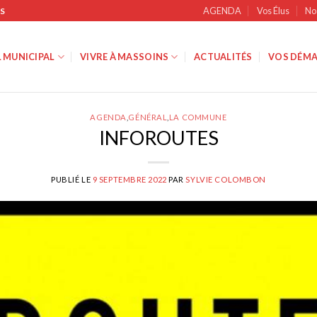
AGENDA
Vos Élus
No
S
 MUNICIPAL
VIVRE À MASSOINS
ACTUALITÉS
VOS DÉMA
AGENDA
,
GÉNÉRAL
,
LA COMMUNE
INFOROUTES
PUBLIÉ LE
9 SEPTEMBRE 2022
PAR
SYLVIE COLOMBON