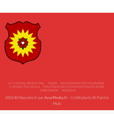
LE CONSEIL MUNICIPAL
NEWS
VOS DÉMARCHES EN MAIRIE
CONTACTEZ-NOUS
POLITIQUE DE CONFIDENTIALITÉ RGPD
S’ABONNER
AGENDA
2026 © Massoins.fr par
AzurMedia.fr
- Crédit photo © Patrice
Muia