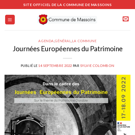
Passer
SITE OFFICIEL DE LA COMMUNE DE MASSOINS
au
contenu
AGENDA
,
GÉNÉRAL
,
LA COMMUNE
Journées Européennes du Patrimoine
PUBLIÉ LE
14 SEPTEMBRE 2022
PAR
SYLVIE COLOMBON