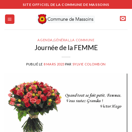
Passer
SITE OFFICIEL DE LA COMMUNE DE MASSOINS
au
contenu
AGENDA
,
GÉNÉRAL
,
LA COMMUNE
Journée de la FEMME
PUBLIÉ LE
8 MARS 2023
PAR
SYLVIE COLOMBON