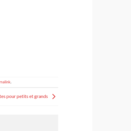
malink
.
es pour petits et grands