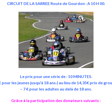
CIRCUIT DE LA SARREE Route de Gourdon : A 10 H 00.
Le prix pour une série de : 10 MINUTES.
€ pour les jeunes jusqu’à 18 ans.( au lieu de 14,35€ prix de gro
– 7 € pour les adultes au delà de 18 ans.
Grâce à la participation des donateurs suivants :