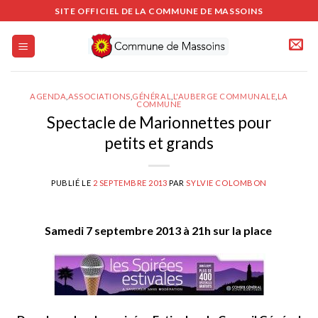
Passer
SITE OFFICIEL DE LA COMMUNE DE MASSOINS
au
contenu
AGENDA
,
ASSOCIATIONS
,
GÉNÉRAL
,
L'AUBERGE COMMUNALE
,
LA
COMMUNE
Spectacle de Marionnettes pour
petits et grands
PUBLIÉ LE
2 SEPTEMBRE 2013
PAR
SYLVIE COLOMBON
Samedi 7 septembre 2013 à 21h sur la place