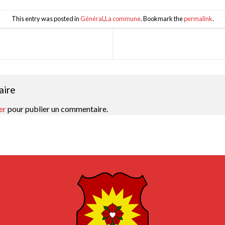
This entry was posted in
Général
,
La commune
. Bookmark the
permalink
.
aire
er
pour publier un commentaire.