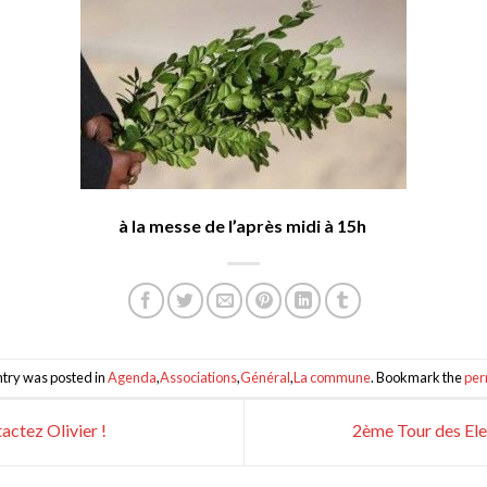
à la messe de l’après midi à 15h
ntry was posted in
Agenda
,
Associations
,
Général
,
La commune
. Bookmark the
per
ctez Olivier !
2ème Tour des El