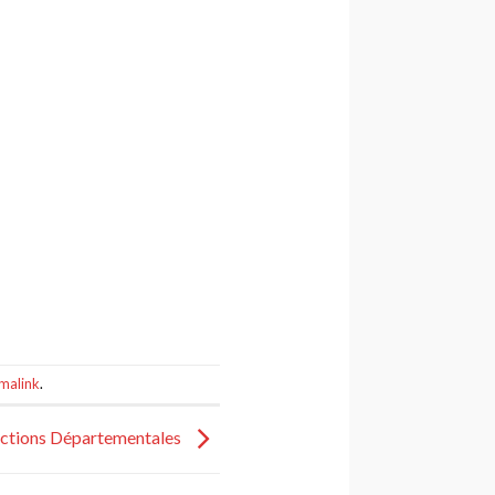
malink
.
ections Départementales