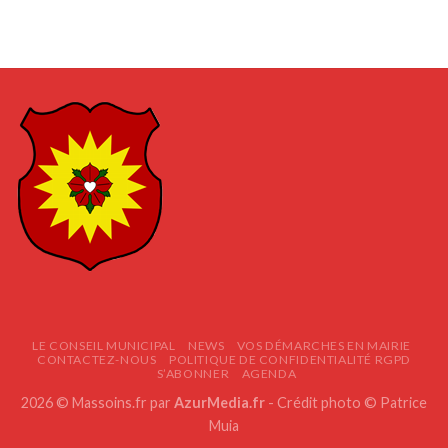
LE CONSEIL MUNICIPAL
NEWS
VOS DÉMARCHES EN MAIRIE
CONTACTEZ-NOUS
POLITIQUE DE CONFIDENTIALITÉ RGPD
S’ABONNER
AGENDA
2026 © Massoins.fr par
AzurMedia.fr
- Crédit photo © Patrice
Muia