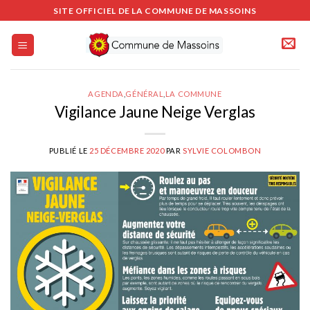
Passer
SITE OFFICIEL DE LA COMMUNE DE MASSOINS
au
contenu
AGENDA
,
GÉNÉRAL
,
LA COMMUNE
Vigilance Jaune Neige Verglas
PUBLIÉ LE
25 DÉCEMBRE 2020
PAR
SYLVIE COLOMBON