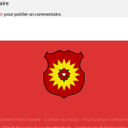
aire
er
pour publier un commentaire.
 DÉMARCHES EN MAIRIE
CONTACTEZ-NOUS
POLITIQUE DE CONFIDEN
2026 © Massoins.fr par
AzurMedia.fr
- Crédit photo © Patrice Muia