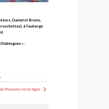
teurs, Daniel et Bruno,
ruschettas), à l’auberge
h)
 Diablogues » .
e
.
e Massoins est en ligne