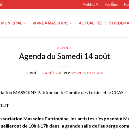
AGENDA
Vos Élus
No
S
 MUNICIPAL
VIVRE À MASSOINS
ACTUALITÉS
VOS DÉMA
AGENDA
Agenda du Samedi 14 août
PUBLIÉ LE
3 AOÛT 2010
PAR
SYLVIE COLOMBON
ciation MASSOINS Patrimoine, le Comité des Loisirs et le CCAS.
AOUT
l’association Massoins Patrimoine, les artistes s’exposent à 
cueilleront de 10h à 17h dans la grande salle de l’auberge com